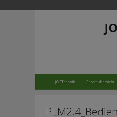
Springe
zum
Inhalt
J
JOSTechnik
Geräteübersicht
PLM2.4_Bedien