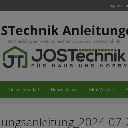
Impressum
OSTechnik Anleitung
Hühnerklappen – Mit Sicherheit von www.jost-technik.de
Tierzuchtbedarf
Nebelanlagen
Mini-Washer
A
ungsanleitung_2024-07-