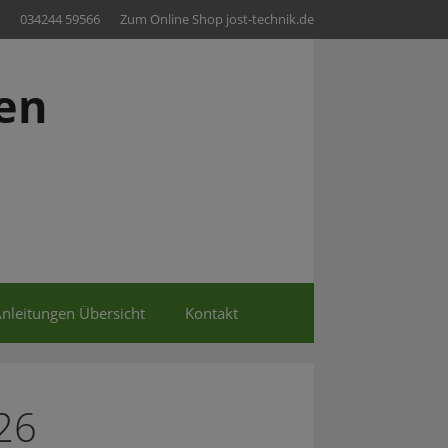
034244 59566
Zum Online Shop jost-technik.de
en
nleitungen Übersicht
Kontakt
26