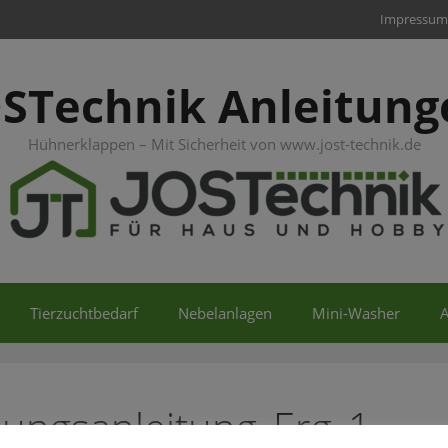
Impressum
OSTechnik Anleitung
Hühnerklappen – Mit Sicherheit von www.jost-technik.de
Tierzuchtbedarf
Nebelanlagen
Mini-Washer
A
ungsanleitung_Erg_1