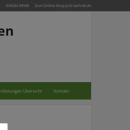
034244 59566
Zum Online Shop jost-technik.de
en
nleitungen Übersicht
Kontakt