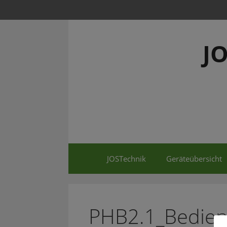
Springe
zum
Inhalt
J
JOSTechnik
Geräteübersicht
PHB2.1_Bedien