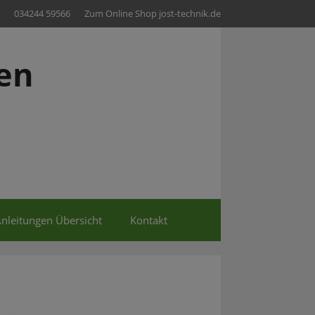
034244 59566
Zum Online Shop jost-technik.de
en
nleitungen Übersicht
Kontakt