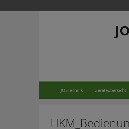
Springe
zum
Inhalt
J
JOSTechnik
Geräteübersicht
HKM_Bedienung