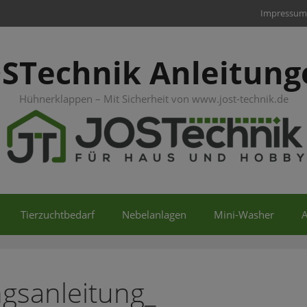
Impressum
OSTechnik Anleitung
Hühnerklappen – Mit Sicherheit von www.jost-technik.de
Tierzuchtbedarf
Nebelanlagen
Mini-Washer
A
sanleitung_