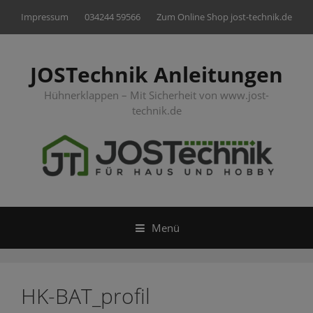
Springe
Impressum
034244 59566
Zum Online Shop jost-technik.de
zum
Inhalt
JOSTechnik Anleitungen
Hühnerklappen – Mit Sicherheit von www.jost-
technik.de
Menü
HK-BAT_profil