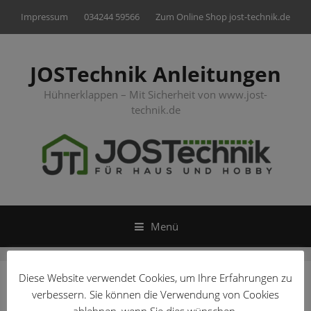
Springe
Impressum
034244 59566
Zum Online Shop jost-technik.de
zum
Inhalt
JOSTechnik Anleitungen
Hühnerklappen – Mit Sicherheit von www.jost-
technik.de
Menü
Diese Website verwendet Cookies, um Ihre Erfahrungen zu
Bedienanleitung PSD_FR
verbessern. Sie können die Verwendung von Cookies
ablehnen, wenn Sie dies wünschen.