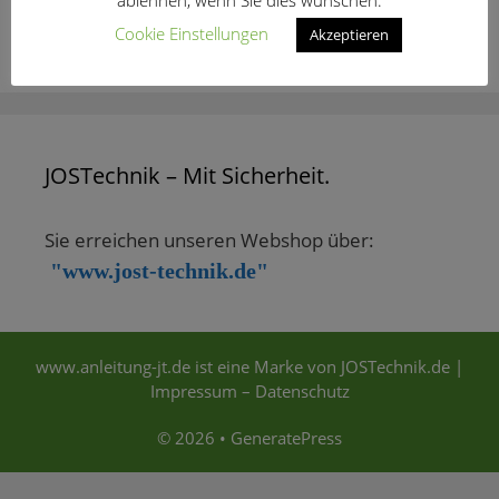
Cookie Einstellungen
Akzeptieren
Bedienanleitung PSD_FR
JOSTechnik – Mit Sicherheit.
Sie erreichen unseren Webshop über:
"www.jost-technik.de"
www.anleitung-jt.de ist eine Marke von JOSTechnik.de |
Impressum – Datenschutz
© 2026
•
GeneratePress